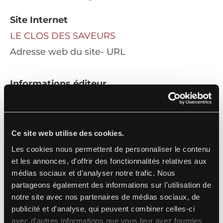
Site Internet
LE CLOS DES SAVEURS
Adresse web du site- URL
Informations éditeur
Le Clos des Saveurs
[custom_text_forme_de_la_societe] de droit
Ce site web utilise des cookies.
français au capital de xxxxx
Les cookies nous permettent de personnaliser le contenu
et les annonces, d'offrir des fonctionnalités relatives aux
RCS [custom_text_ville_numero]
médias sociaux et d'analyser notre trafic. Nous
Adresse du siège social : 31 Rue DE
partageons également des informations sur l'utilisation de
L'ASCENSEUR, 62510, ARQUES
notre site avec nos partenaires de médias sociaux, de
publicité et d'analyse, qui peuvent combiner celles-ci
Numéro de téléphone :
06 68 52 97 01
avec d'autres informations que vous leur avez fournies