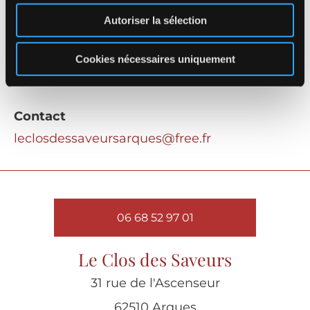
Autoriser la sélection
Droit applicable
Le site https://www.xxxxx.fr est soumis au
Cookies nécessaires uniquement
droit français.
Contact
leclosdessaveursarques@free.fr
06 68 52 97 01
Le Clos des Saveurs
31 rue de l'Ascenseur
62510 Arques