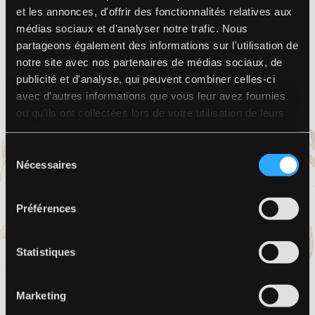
et les annonces, d'offrir des fonctionnalités relatives aux
médias sociaux et d'analyser notre trafic. Nous
partageons également des informations sur l'utilisation de
notre site avec nos partenaires de médias sociaux, de
publicité et d'analyse, qui peuvent combiner celles-ci
avec d'autres informations que vous leur avez fournies
ou qu'ils ont collectées lors de votre utilisation de leurs
services.
Flexibilité
Sélection
Nécessaires
du
Qu'il s'agisse d'un petit dîner intime ou
consentement
d'un grand événement d'entreprise,
Préférences
nous pouvons adapter nos services pour
répondre à toutes les tailles et types de
Statistiques
rassemblements.
Marketing